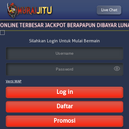
Live Chat
NE TERBESAR JACKPOT BERAPAPUN DIBAYAR LUNAS | M
Silahkan Login Untuk Mulai Bermain
Versi WAP
Daftar
Promosi