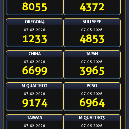
8055
4372
OREGON4
BULLSEYE
07-08-2026
07-08-2026
1233
4853
CHINA
JAPAN
07-08-2026
07-08-2026
6699
3965
M.QUATTRO2
PCSO
07-08-2026
07-08-2026
9174
6964
TAIWAN
M.QUATTRO3
07-08-2026
07-08-2026