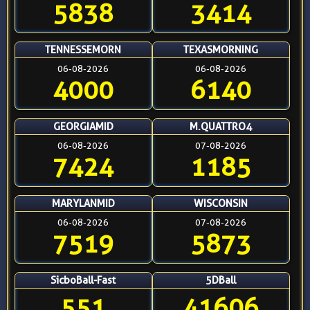
5838
3414
TENNESSEMORN
TEXASMORNING
06-08-2026
06-08-2026
4000
6140
GEORGIAMID
M.QUATTRO4
06-08-2026
07-08-2026
7424
1185
MARYLANMID
WISCONSIN
06-08-2026
07-08-2026
7519
5873
SicboBall-Fast
5DBall
551
41606